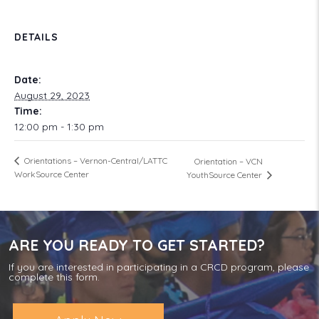
DETAILS
Date:
August 29, 2023
Time:
12:00 pm - 1:30 pm
Orientations – Vernon-Central/LATTC
Orientation – VCN
WorkSource Center
YouthSource Center
ARE YOU READY TO GET STARTED?
If you are interested in participating in a CRCD program, please
complete this form.