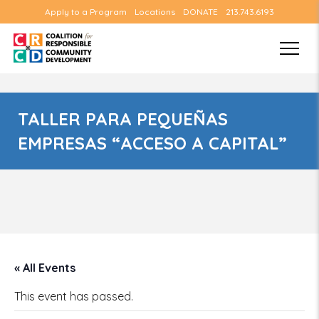
Apply to a Program
Locations
DONATE
213.743.6193
TALLER PARA PEQUEÑAS
EMPRESAS “ACCESO A CAPITAL”
« All Events
This event has passed.