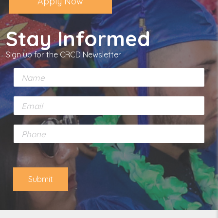
Apply Now
Stay Informed
Sign up for the CRCD Newsletter
N
a
m
E
e
m
*
a
P
i
h
l
o
*
n
e
Submit