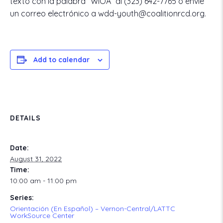
texto con la palabra “WIOA” al (323) 642-7765 o envíe
un correo electrónico a wdd-youth@coalitionrcd.org.
Add to calendar
DETAILS
Date:
August 31, 2022
Time:
10:00 am - 11:00 pm
Series:
Orientación (En Español) – Vernon-Central/LATTC
WorkSource Center