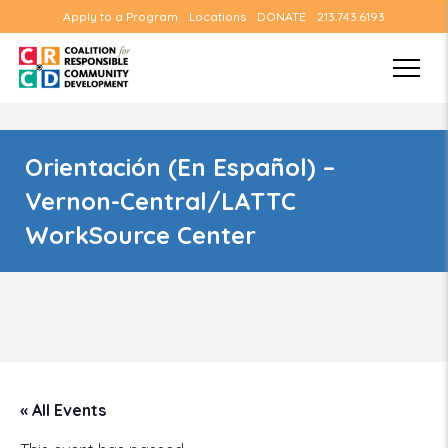
Apply to a Program
Locations
DONATE
213.743.6193
Orientación (En Español) –
Vernon-Central/LATTC
WorkSource Center
« All Events