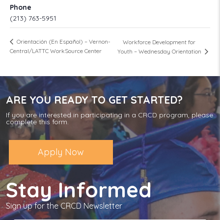
Phone
(213) 763-5951
Orientación (En Español) – Vernon-
Workforce Development for
Central/LATTC WorkSource Center
Youth – Wednesday Orientation
ARE YOU READY TO GET STARTED?
If you are interested in participating in a CRCD program, please
complete this form.
Apply Now
Stay Informed
Sign up for the CRCD Newsletter