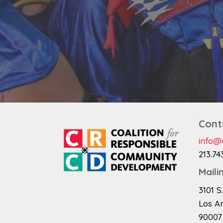
Cont
info@c
213.74
Maili
3101 S
Los A
90007