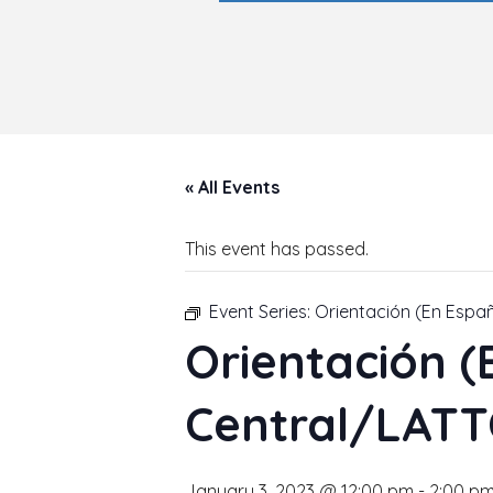
« All Events
This event has passed.
Event Series:
Orientación (En Espa
Orientación (
Central/LATT
January 3, 2023 @ 12:00 pm
-
2:00 p