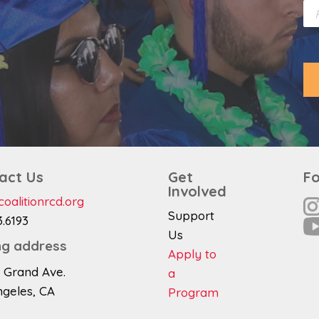
P
i
h
l
o
*
n
e
act Us
Get
Fo
Involved
oalitionrcd.org
Support
3.6193
Us
ng address
Apply to
. Grand Ave.
a
ngeles, CA
Program