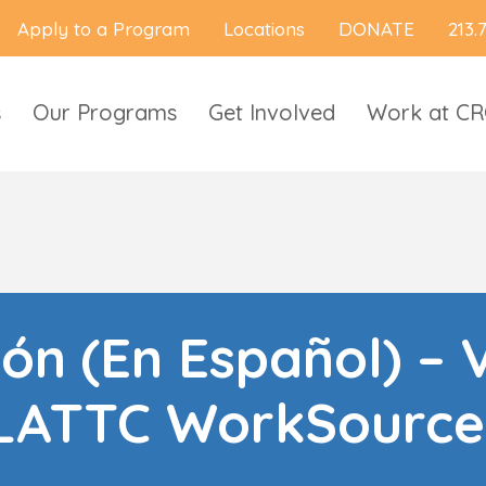
Apply to a Program
Locations
DONATE
213.
s
Our Programs
Get Involved
Work at C
ión (En Español) – 
LATTC WorkSource