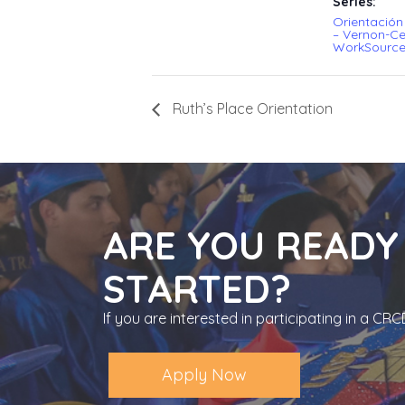
Series:
Orientación
– Vernon-C
WorkSource
Ruth’s Place Orientation
ARE YOU READY
STARTED?
If you are interested in participating in a C
Apply Now