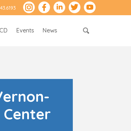
743.6193
RCD
Events
News
Vernon-
 Center