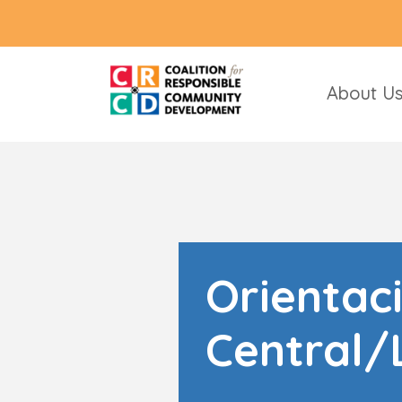
About U
Orientac
Central/